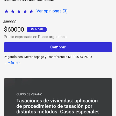
Ver opiniones (3)
star
star
star
star
star
$80000
$60000
25 % OFF
Precio expresado en Pesos argentinos
Comprar
Pagando con:
Mercadopago
y
Transferencia MERCADO PAGO
Más info