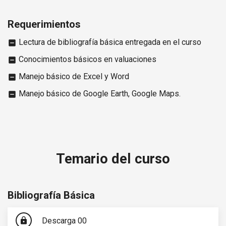
Requerimientos
Lectura de bibliografía básica entregada en el curso
indeterminate_check_box
Conocimientos básicos en valuaciones
indeterminate_check_box
Manejo básico de Excel y Word
indeterminate_check_box
Manejo básico de Google Earth, Google Maps.
indeterminate_check_box
Temario del curso
Bibliografía Básica
Descarga 00
lock