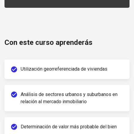
Tasaciones de viviendas: aplicación de procedimiento
de tasación por distintos métodos. Análisis de casos
especiales / Grabado
Con este curso aprenderás
check_circle
Utilización georreferenciada de viviendas
check_circle
Análisis de sectores urbanos y suburbanos en
relación al mercado inmobiliario
check_circle
Determinación de valor más probable del bien